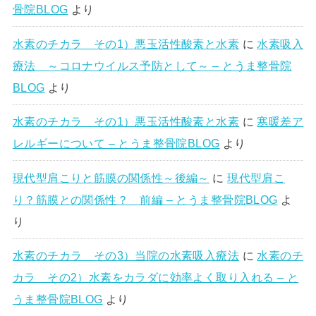
骨院BLOG
より
水素のチカラ その1）悪玉活性酸素と水素
に
水素吸入
療法 ～コロナウイルス予防として～ – とうま整骨院
BLOG
より
水素のチカラ その1）悪玉活性酸素と水素
に
寒暖差ア
レルギーについて – とうま整骨院BLOG
より
現代型肩こりと筋膜の関係性～後編～
に
現代型肩こ
り？筋膜との関係性？ 前編 – とうま整骨院BLOG
よ
り
水素のチカラ その3）当院の水素吸入療法
に
水素のチ
カラ その2）水素をカラダに効率よく取り入れる – と
うま整骨院BLOG
より