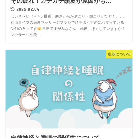
その疲れ！ガチガチ頭皮が原因かも…
2022.02.04
はいさ〜い（＾＾♪ 最近、寒さからか肩こり・頭こりがひどく。。。
剣山タイプの頭皮マッサージブラシで頭をほぐすのにハマっている
受付の石井です
早速ですがみなさん、頭皮、ほぐしていますか？
マッサージや美...
症状について
自律神経と睡眠の関係性について