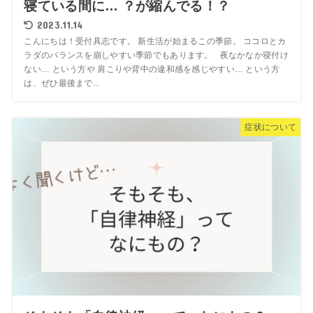
寝ている間に… ？が縮んでる！？
2023.11.14
こんにちは！受付具志です。 新生活が始まるこの季節。 ココロとカ
ラダのバランスを崩しやすい季節でもあります。 夜なかなか寝付け
ない… という方や 肩こりや背中の違和感を感じやすい… という方
は、ぜひ最後まで...
症状について