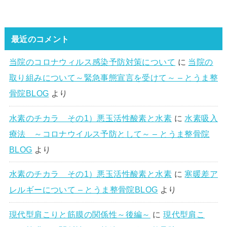
最近のコメント
当院のコロナウィルス感染予防対策について
に
当院の
取り組みについて～緊急事態宣言を受けて～ – とうま整
骨院BLOG
より
水素のチカラ その1）悪玉活性酸素と水素
に
水素吸入
療法 ～コロナウイルス予防として～ – とうま整骨院
BLOG
より
水素のチカラ その1）悪玉活性酸素と水素
に
寒暖差ア
レルギーについて – とうま整骨院BLOG
より
現代型肩こりと筋膜の関係性～後編～
に
現代型肩こ