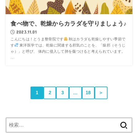
食べ物で、乾燥からカラダを守りましょう♪
2023.11.01
こんにちは！とうま整骨院です
秋はカラダも乾燥しやすい季節で
す
東洋医学では、乾燥に関連する邪気のことを、「燥邪（そうじ
ゃ）」と呼び、 体内に侵入して肺を傷つけると考えられています。
...
1
2
3
…
18
＞
検
索: