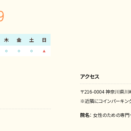
木
金
土
日
○
○
○
▲
アクセス
〒216-0004 神奈川県川
※近隣にコインパーキング
院名
： 女性のための専門