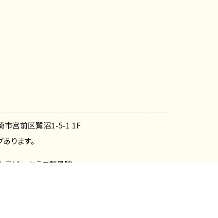
崎市宮前区鷺沼1-5-1 1F
あります。
セラピー とうま整骨院