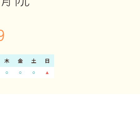
木
金
土
日
○
○
○
▲
アクセス
〒216-0004 神奈川県川
※近隣にコインパーキング