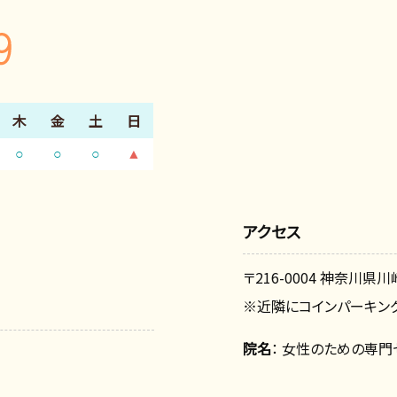
木
金
土
日
○
○
○
▲
アクセス
〒216-0004 神奈川県川
※近隣にコインパーキング
院名
： 女性のための専門