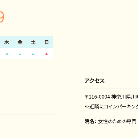
木
金
土
日
○
○
○
▲
アクセス
〒216-0004 神奈川県川
※近隣にコインパーキング
院名
： 女性のための専門