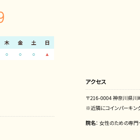
木
金
土
日
○
○
○
▲
アクセス
〒216-0004 神奈川県川
※近隣にコインパーキング
院名
： 女性のための専門